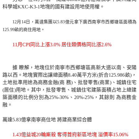
科學城KXC-K3-1地塊的國有建設用地使用權。
12月14日，萬達集團以5.83億元拿下廣西南寧市西鄉塘區面積為
125.99畝的商住用地。
11月CPI同比上漲3.0% 居住類價格同比漲2.6%
據 瞭解，地塊位於南寧市西鄉塘區高新大道以南、安陽
路以西。地塊實際出讓總面積8.40萬平方米(折合125.986畝)，
土地批準用途為商務金融(商 務)、批發零售(商業)、城鎮住宅
(居住)用地。其中，批發零售、城鎮住宅建築面積占地上總建
築面積的比例分別為25%-30%、20%-25%，其餘則 為商務金
融。
萬達5.83億拿南寧商住地 將建商業綜合體
1.43億益城20輪廝殺 奪得首府新區地塊 溢價率15.06%