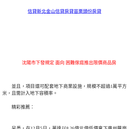
信貸新北金山信貸房貸苗栗頭份房貸
沈陽市下發規定 面向 困難傢庭推出限價商品房
並且，項目還可配套地下商業設施，規模不超過1萬平方
米，且需計入地下容積率。
精彩推薦：
另悉，在12月5日，萬達以8.26億元億低價拿下廣州蘿崗