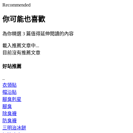
Recommended
你可能也喜歡
為你精選 3 篇值得延伸閱讀的內容
載入推薦文章中...
目前沒有推薦文章
好站推薦
..
衣領貼
帽沿貼
腳臭剋星
腳臭
除臭襪
防臭襪
三明治冰餅