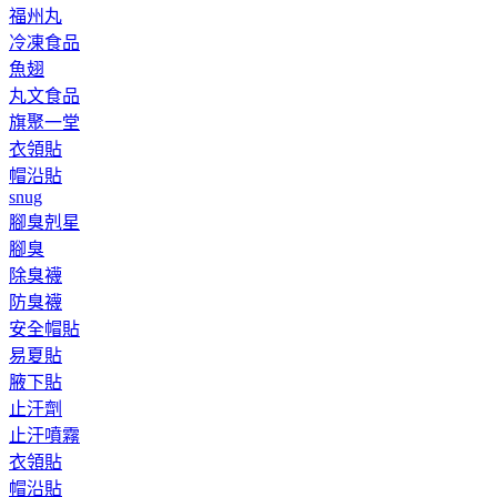
福州丸
冷凍食品
魚翅
丸文食品
旗聚一堂
衣領貼
帽沿貼
snug
腳臭剋星
腳臭
除臭襪
防臭襪
安全帽貼
易夏貼
腋下貼
止汗劑
止汗噴霧
衣領貼
帽沿貼