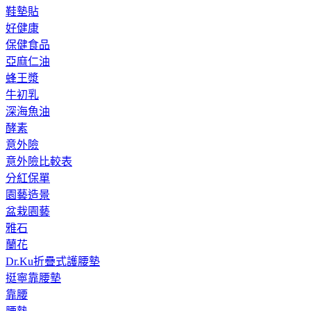
鞋墊貼
好健康
保健食品
亞麻仁油
蜂王漿
牛初乳
深海魚油
酵素
意外險
意外險比較表
分紅保單
園藝造景
盆栽園藝
雅石
蘭花
Dr.Ku折疊式護腰墊
挺寧靠腰墊
靠腰