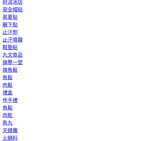
好涼冰店
安全帽貼
易夏貼
腋下貼
止汗劑
止汗噴霧
鞋墊貼
丸文食品
旗聚一堂
旗魚鬆
魚鬆
肉鬆
禮盒
伴手禮
魚鬆
肉乾
魚丸
天婦羅
火鍋料