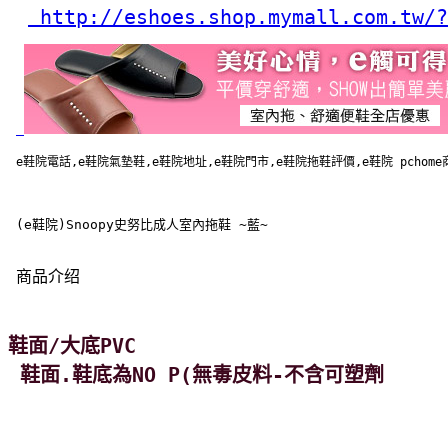
 http://eshoes.shop.mymall.com.tw/?
e鞋院電話,e鞋院氣墊鞋,e鞋院地址,e鞋院門市,e鞋院拖鞋評價,e鞋院 pcho
 (e鞋院)Snoopy史努比成人室內拖鞋 ~藍~
商品介绍
鞋面/大底PVC
 鞋面.鞋底為NO P(無毒皮料-不含可塑劑