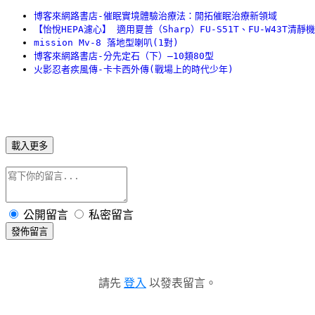
博客來網路書店-催眠實境體驗治療法：開拓催眠治療新領域
【怡悅HEPA濾心】 適用夏普（Sharp）FU-S51T、FU-W43T清靜機
mission Mv-8 落地型喇叭(1對)
博客來網路書店-分先定石（下）–10類80型
火影忍者疾風傳-卡卡西外傳(戰場上的時代少年)
載入更多
公開留言
私密留言
發佈留言
請先
登入
以發表留言。