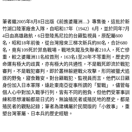
筆者繼2005年8月8日出版《前進婆羅洲…》專集後，這批於新
竹湖口陸軍廠舍入隊，自昭和17年（1942）6月，並於同年7月
4日由高雄啟航，6日登陸馬尼拉的台籍監視員，原配屬600
名，昭和18年前後，從台灣撥來三梯次新兵約80名，合計680
名，竟有109死於菲島戰場，戰地失蹤及失聯者210人，死亡慘
重，較之婆羅洲11名絞首刑，163名1至20年不等重刑，歷史的
命運有極大的歧異，亦有極大的共通性，不是戰死即流於戰犯
審判，不是戰犯審判，即於叢林躲避戰火攻擊，形同被獵犬追
逐的野兔，寢食難安。對台籍戰犯、監視員而言，他們以日籍
身份加入日本軍隊，遠赴東南亞從事所謂的「聖戰」，儘管每
個人心中對加入戰爭行列，皆有不同的抱負，但他們受軍事訓
練和思想灌輸都是日式的，無論殖民者或殖民地的歷史，都是
殖民者的觀點記錄；筆者為建構屬於民間版的「小敘事」，重
塑台灣軍屬、日本兵的歷史經驗。