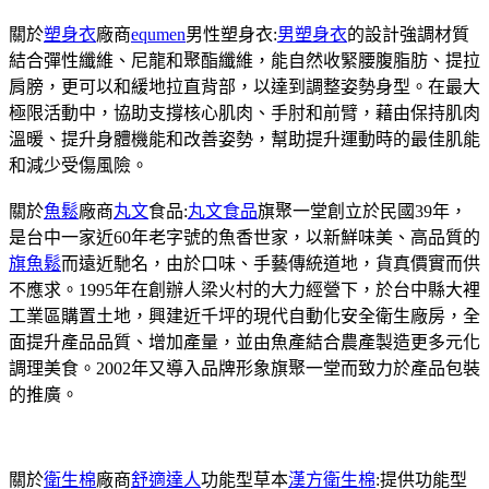
關於
塑身衣
廠商
equmen
男性塑身衣:
男塑身衣
的設計強調材質
結合彈性纖維、尼龍和聚酯纖維，能自然收緊腰腹脂肪、提拉
肩膀，更可以和緩地拉直背部，以達到調整姿勢身型。在最大
極限活動中，協助支撐核心肌肉、手肘和前臂，藉由保持肌肉
溫暖、提升身體機能和改善姿勢，幫助提升運動時的最佳肌能
和減少受傷風險。
關於
魚鬆
廠商
丸文
食品:
丸文食品
旗聚一堂創立於民國39年，
是台中一家近60年老字號的魚香世家，以新鮮味美、高品質的
旗魚鬆
而遠近馳名，由於口味、手藝傳統道地，貨真價實而供
不應求。1995年在創辦人梁火村的大力經營下，於台中縣大裡
工業區購置土地，興建近千坪的現代自動化安全衛生廠房，全
面提升產品品質、增加產量，並由魚產結合農產製造更多元化
調理美食。2002年又導入品牌形象旗聚一堂而致力於產品包裝
的推廣。
關於
衛生棉
廠商
舒適達人
功能型草本
漢方衛生棉
:提供功能型