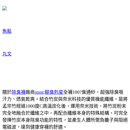
魚鬆
丸文
關於
除臭襪
廠商
snug
:
腳臭剋星
全襪100?臭通紗，超強除臭吸
汗力、透氣乾爽。結合竹炭與奈米科技的優質機能纖維，是將
孟宗竹經過1000度C高溫炭化後，運用奈米技術，將竹炭粉末
完全地融合於纖維之中，再配合纖維本身的特殊結構，可完全
發揮竹炭本身除臭功能的特性，並產生人體所需負離子與阻絕
電磁波，達到健康穿襪的舒適。