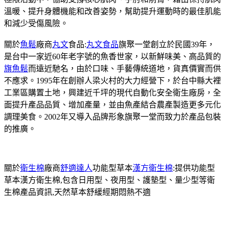
溫暖、提升身體機能和改善姿勢，幫助提升運動時的最佳肌能
和減少受傷風險。
關於
魚鬆
廠商
丸文
食品:
丸文食品
旗聚一堂創立於民國39年，
是台中一家近60年老字號的魚香世家，以新鮮味美、高品質的
旗魚鬆
而遠近馳名，由於口味、手藝傳統道地，貨真價實而供
不應求。1995年在創辦人梁火村的大力經營下，於台中縣大裡
工業區購置土地，興建近千坪的現代自動化安全衛生廠房，全
面提升產品品質、增加產量，並由魚產結合農產製造更多元化
調理美食。2002年又導入品牌形象旗聚一堂而致力於產品包裝
的推廣。
關於
衛生棉
廠商
舒適達人
功能型草本
漢方衛生棉
:提供功能型
草本漢方衛生棉,包含日用型、夜用型、護墊型、量少型等衛
生棉產品資訊,天然草本舒緩經期悶熱不適