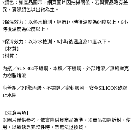
?顏色：如產品圖示，網頁圖片因拍攝關係，若與實品略有差
異，實際顏色以出貨為主。
?保溫效力：以熱水檢測，經過1小時後溫度為84度以上，6小
時後溫度為62度以上。
?保冷效力：以冰水檢測，6小時後溫度為11度以下。
【材質】
?材質：
內瓶／SUS 304不鏽鋼、本體／不鏽鋼、外部烤漆／無鉛壓克
力樹脂烤漆
瓶蓋組／P.P聚丙烯、不鏽鋼／密封膠圈－安全SILICON矽膠
止水圈
【注意事項】
※圖片僅供參考，依實際供貨商品為準。※商品如經拆封、使
用，以致缺乏完整性時，恕無法退換貨。