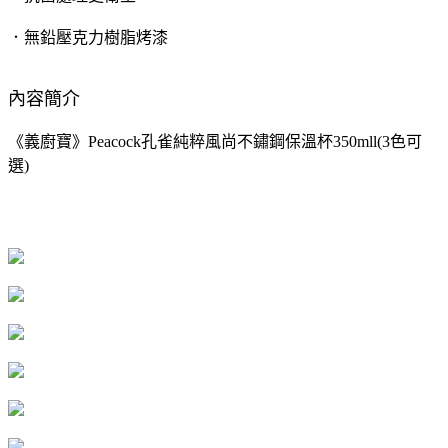
．無鉛壓克力樹脂烤漆
內容簡介
《義廚寶》Peacock孔雀純粹風尚不鏽鋼保溫杯350mll(3色可
選)