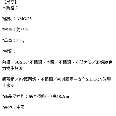
【尺寸】
＊規格：
?型號：AMG-35
?容量：約350cc
?重量：250g
?材質：
內瓶／SUS 304不鏽鋼、本體／不鏽鋼、外部烤漆／無鉛壓克
力樹脂烤漆
瓶蓋組／P.P聚丙烯、不鏽鋼／密封膠圈－安全SILICON矽膠
止水圈
?商品尺寸約：底直徑約6.6*高18.2cm
?產地：中國