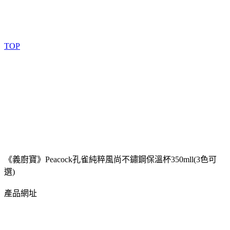
TOP
《義廚寶》Peacock孔雀純粹風尚不鏽鋼保溫杯350mll(3色可
選)
產品網址