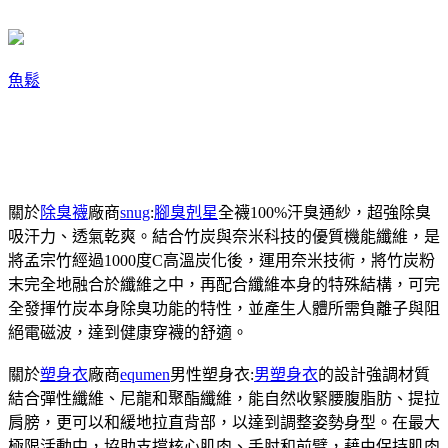
魚鬆
關於
除臭襪
廠商
snug
:
腳臭剋星
全襪100%汗臭通紗，超強除臭
吸汗力、透氣乾爽。結合竹炭與奈米科技的優質機能纖維，是
將孟宗竹經過1000度C高溫炭化後，運用奈米技術，將竹炭粉
末完全地融合於纖維之中，再配合纖維本身的特殊結構，可完
全發揮竹炭本身除臭功能的特性，並產生人體所需負離子與阻
絕電磁波，達到健康穿襪的舒適。
關於
塑身衣
廠商
equmen
男性塑身衣:
男塑身衣
的設計強調材質
結合彈性纖維、尼龍和聚酯纖維，能自然收緊腰腹脂肪、提拉
肩膀，更可以和緩地拉直背部，以達到調整姿勢身型。在最大
極限活動中，協助支撐核心肌肉、手肘和前臂，藉由保持肌肉