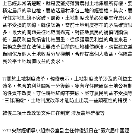
上已經非常清楚瞭，就是要堅持落實農村土地集體所有權，要
穩定農戶的承包權，要放活農村承包土地的經營權。其次，要
守住耕地紅線不突破。最後，土地制度改革必須要堅守農民利
益不受損的底線。韓俊認為，當前土地制度存在的矛盾確實很
多，最大的問題是征地范圍過寬，對征地農民的補償明顯偏
低，農民利益受損害比較嚴重。從保護農民利益的角度來看，
當務之急是在法律上要改革目前的征地補償辦法，應當建立兼
顧國傢及個人土地收益分配機制，合理提高個人收益，保障農
民公平土地增值收益的要求。
??關於土地制度改革，韓俊表示，土地制度改革涉及的利益主
體多，包含的利益關系十分復雜。隻有守住瞭確保土地公有制
的性質不改變、守住耕地紅線不突破、堅守農民利益不受損等
“三條底線”，土地制度改革才能防止出現一些顛覆性的錯誤。
韓俊三項土改政策文件正在制定 涉及農地確權等
??中央財經領導小組辦公室副主任韓俊近日在“第六屆中國經