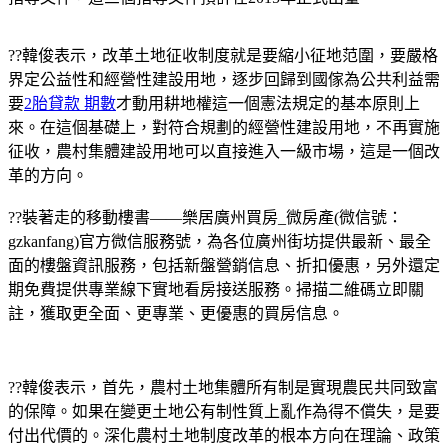
??韓俊表示，改革土地征收制度就是要縮小征地范圍，要嚴格
界定公益性和經營性建設用地，逐步回歸到國傢為公共利益需
要
2胎貸款 期數
才動用耕地權這一個憲法規定的基本原則上
來。在這個基礎上，對符合規劃的經營性建設用地，不再實施
征收，農村集體建設用地可以直接進入一級市場，這是一個改
革的方向。
??
裝著走的移動樓書——樂居廣州買房_微房產(微信號：
gzkanfang)官方微信服務號，為各位廣州街坊提供最新、最全
面的樓盤資訊服務，包括新盤營銷信息、折扣優惠，另外還定
期免費提供專業線下實地看房接送服務。掃描二維碼立即關
註，獲取更全面、更專業、更優惠的買房信息。
??韓俊表示，首先，農村土地集體所有制是實現農民共同致富
的保障。如果在變更土地公有制性質上亂作為得不償失，是要
付出代價的。深化農村土地制度改革的根本方向在理論、政策