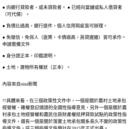
● 向銀行貸款者，或未貸款者。 ● 已經向當舖或私人借貸者
（可代償）。
● 負債比過高，銀行退件，個人信用瑕疵皆可辦理。
● 免徵信，免保人（退票，卡債過高，房貸遲繳）皆可承作。
申請需備文件
● 身分證正本，印鑑證明。
● 土地，建物所有權狀（正本）。
內容來自sina新聞
??具體來看，在三個政策性文件中，一個是關於農村土地承包
經營權、確權登記頒證的全國性指導意見，另外一個是關於農
村承包土地經營權和農民住房財產權抵押貸款試點的政策性指
導文件，還有一個是關於落實土地承包關系長久不變的政策性
指導文件，這三個指導文件預計在2015年正式出臺。